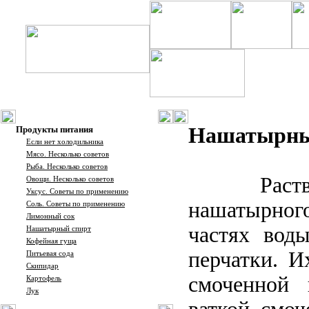
Нашатырны
Продукты питания
Если нет холодильника
Мясо. Несколько советов
Рыба. Несколько советов
Раст
Овощи. Несколько советов
Уксус. Советы по применению
нашатырного
Соль. Советы по применению
Лимонный сок
частях вод
Нашатырный спирт
Кофейная гуща
перчатки. И
Питьевая сода
Скипидар
смоченной 
Картофель
Лук