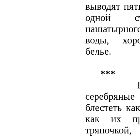
выводят пят
одной с
нашатырног
воды, хор
белье.
***
серебряны
блестеть ка
как их пр
тряпочк