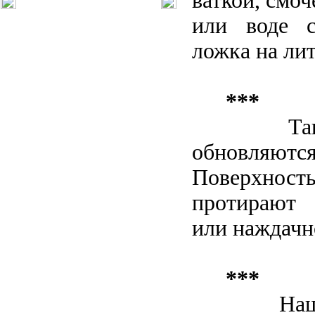
ваткой, смоч
или воде с
ложка на лит
***
Так
обновляютс
Поверхнос
протирают 
или наждачн
***
Наш