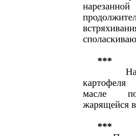
нарезанной
продолжите
встряхива
споласкиваю
***
Н
картофеля
масле по
жарящейся в
***