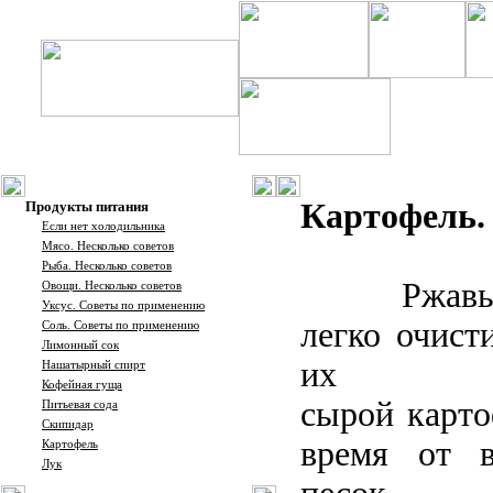
Картофель.
Продукты питания
Если нет холодильника
Мясо. Несколько советов
Рыба. Несколько советов
Ржав
Овощи. Несколько советов
Уксус. Советы по применению
легко очист
Соль. Советы по применению
Лимонный сок
их ра
Нашатырный спирт
Кофейная гуща
сырой карто
Питьевая сода
Скипидар
время от 
Картофель
Лук