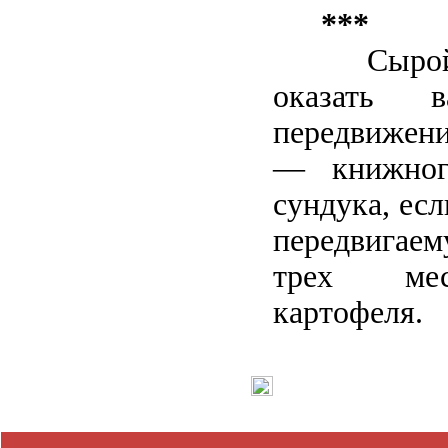
***
Сыро
оказать
передвижен
— книжног
сундука, ес
передвигаем
трех мес
картофеля.