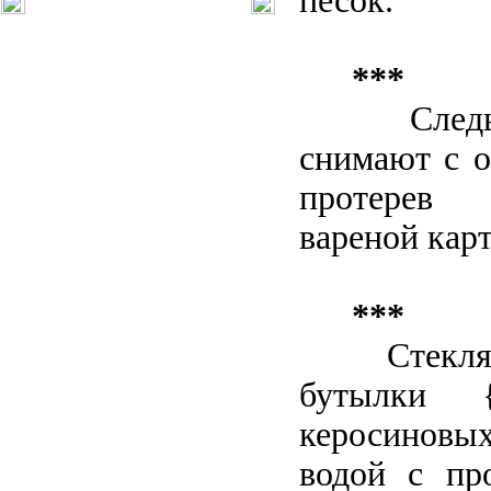
песок.
***
След
снимают с о
протерев
вареной кар
***
Стекля
бутылки {
керосиновых
водой с пр