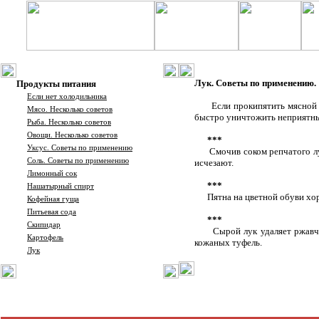
Лук. Советы по применению.
Продукты питания
Если нет холодильника
Если прокипятить мясной 
Мясо. Несколько советов
быстро уничтожить неприятны
Рыба. Несколько советов
Овощи. Несколько советов
***
Уксус. Советы по применению
Смочив соком репчатого лука
Соль. Советы по применению
исчезают.
Лимонный сок
***
Нашатырный спирт
Пятна на цветной обуви хор
Кофейная гуща
Питьевая сода
***
Скипидар
Сырой лук удаляет ржавчину
Картофель
кожаных туфель.
Лук