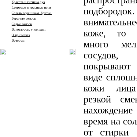
распростран
Красота и гигиена рук
Здоровые и красивые ноги
подбородок.
Советы мужчинам. Бритье.
Берегите волосы
внимательне
Седые волосы
Волосатость у женщин
коже, то 
О прическах
Вечером
много мел
сосудов,
покрываю
виде сплошн
кожи лица
резкой сме
нахождение
время на сол
от стирки 