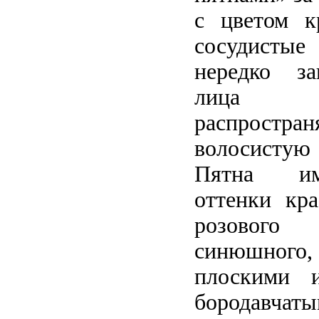
с цветом к
сосудисты
нередко з
лица 
распростр
волосисту
Пятна им
оттенки кр
розовог
синюшног
плоскими 
бородавчаты