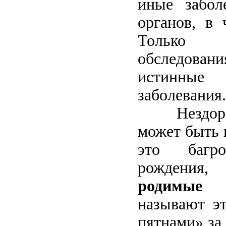
иные забол
органов, в 
Только 
обследовани
истинн
заболевания.
Нездор
может быть 
это багр
рождения,
родимые 
называют э
пятнами» за