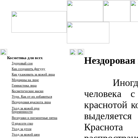
Нездоровая 
Косметика для всех
Здоровый сон
Как сохранить фигуру
Как ухаживать за кожей лица
Иногд
Морщины на лице
Гимнастика лица
человека с
Косметические маски
Угри
.
Как от их избавиться
краснотой к
Нездоровая краснота лица
Уход за кожей при
беременности
выделяетс
Веснушки и пигментные пятна
О красоте глаз
Красн
Уход за ртом
Уход за кожей шеи