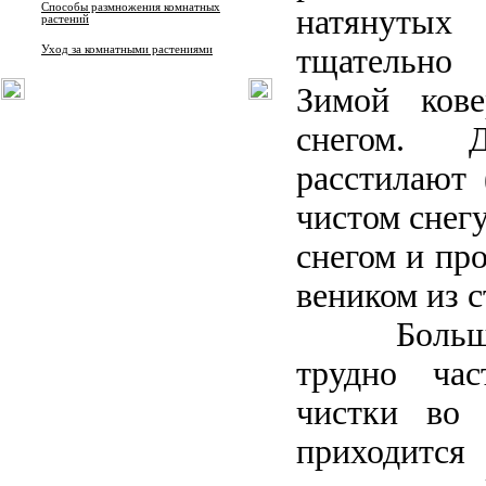
Способы размножения комнатных
натянут
растений
тщательно
Уход за комнатными растениями
Зимой ков
снегом. 
расстилают 
чистом снег
снегом и пр
веником из с
Больш
трудно ча
чистки во 
приходи