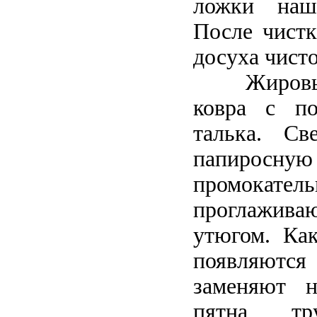
ложки наша
После чистк
досуха чисто
Жировы
ковра с п
талька. Св
папир
промокатель
проглажи
утюгом. Как
появляютс
заменяют н
пятна тр