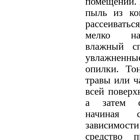
помещении.
пыль из ко
рассеиваться
мелко нар
влажный сп
увлажнен
опилки. То
травы или ч
всей поверх
а затем с
начиная 
зависимост
средство п