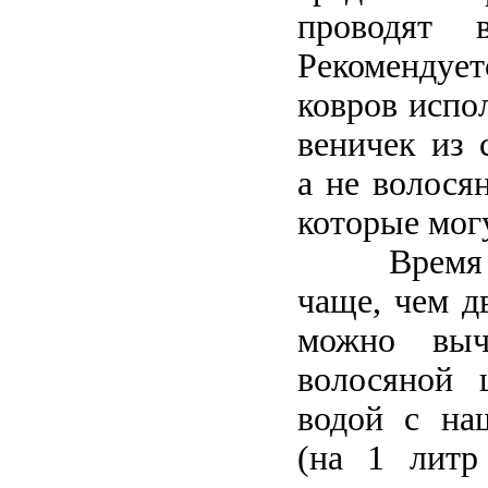
проводят 
Рекомендует
ковров испо
веничек из 
а не волося
которые мог
Время 
чаще, чем дв
можно выч
волосяной 
во­дой с н
(на 1 литр