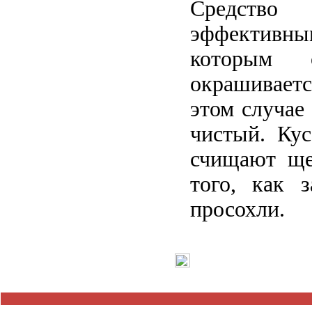
Средст
эффективн
которым о
окрашивае
этом случае
чистый. Кус
счищают ще
того, как з
просохли.