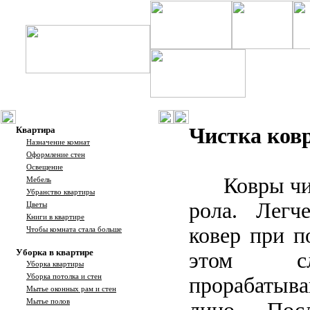
Чистка ковр
Квартира
Назначение комнат
Оформление стен
Освещение
Ковры чи
Мебель
Убранство квартиры
рола. Легч
Цветы
Книги в квартире
ковер при п
Чтобы комната стала больше
Уборка в квартире
этом сл
Уборка квартиры
Уборка потолка и стен
прорабатыва
Мытье оконных рам и стен
Мытье полов