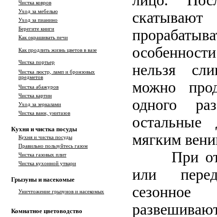
лицо. Пос
Чистка ковров
Уход за мебелью
скатываю
Уход за пианино
Берегите книги
прорабат
Как окрашивать печи
особенности
Как продлить жизнь цветов в вазе
Чистка портьер
нельзя сл
Чистка люстр, ламп и бронзовых
предметов
можно про
Чистка абажуров
Чистка картин
одного ра
Уход за зеркалами
Чистка ванн, унитазов
остальные 
Кухня и чистка посуды
мягким вени
Кухня и чистка посуды
Правильно пользуйтесь газом
При от
Чистка газовых плит
Чистка кухонной утвари
или пере
Грызуны и насекомые
сезонное 
Уничтожение грызунов и насекомых
развешивают
Комнатное цветоводство