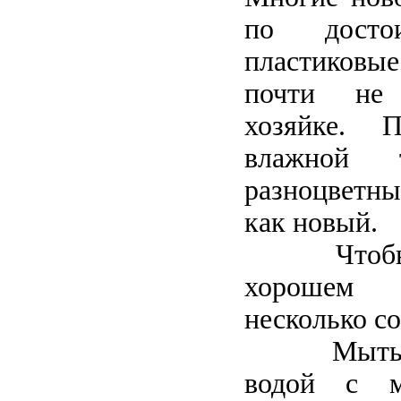
по достои
пластиков
почти не 
хозяйке. П
влажной
разноцветн
как новый.
Чтобы со
хорошем с
несколько со
Мыть так
водой с 