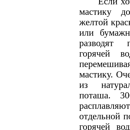
Если хотят
мастику д
желтой крас
или бумажн
разводят 
горячей в
перемешив
мастику. Оч
из натура
поташа. 3
расплавляют 
отдельной п
горячей во