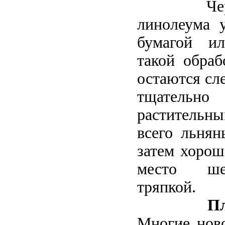
Черниль
линолеума 
бумагой и
такой обраб
остаются сл
тщатель
растительн
всего льнян
затем хорош
место ше
тряпкой.
П
Многие нов