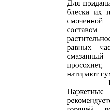
Для придан
блеска их п
смоченно
составом
растительно
равных час
смазанный
просохнет
натирают су
Паркет
рекомендуе
горячей в