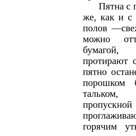
Пятна с па
же, как и с
полов —све
можно отт
бумагой,
протирают с
пятно остан
порошком 
тальком
пропуск
проглажив
горячим ут