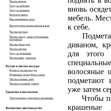
поднять в в
Чистка ковров
Уход за мебелью
вновь осяде
Уход за пианино
Берегите книги
мебель. Мест
Как окрашивать печи
к себе.
Как продлить жизнь цветов в вазе
Чистка портьер
Подмета
Чистка люстр, ламп и бронзовых
предметов
диваном, кр
Чистка абажуров
Чистка картин
для этого 
Уход за зеркалами
Чистка ванн, унитазов
специаль
Кухня и чистка посуды
волосяные щ
Кухня и чистка посуды
Правильно пользуйтесь газом
подметают 
Чистка газовых плит
Чистка кухонной утвари
уже затем се
Грызуны и насекомые
Чтобы под
Уничтожение грызунов и насекомых
крашеные 
Комнатное цветоводство