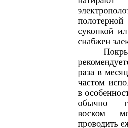
натираю
электро
полотерной
суконкой ил
снабжен эле
Покрыват
рекомендует
раза в месяц
частом испо
в особенност
обычно те
воском 
проводить е