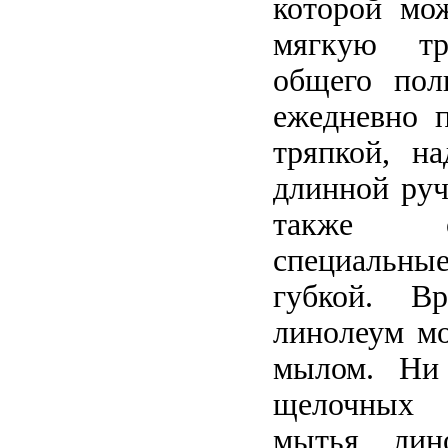
которой мо
мягкую тр
общего пол
ежедневно 
тряпкой, н
длинной руч
также о
специальные
губкой. В
линолеум мо
мылом. Ни
щелочных 
мытья лин