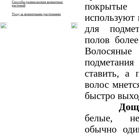
Способы размножения комнатных
покрыты
растений
используют 
Уход за комнатными растениями
для подме
полов более
Волосян
подметани
ставить, а 
волос мнетс
быстро выход
Дощ
белые, н
обычно оди