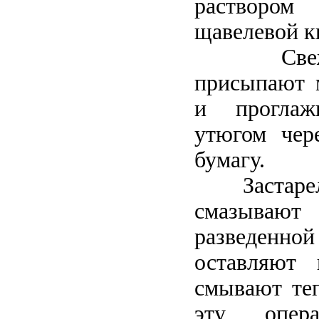
раствор
щавелевой к
Свежее 
присыпают 
и проглаж
утюгом чер
бумагу.
Застарелы
смазывают
разведенно
оставляют
смывают теп
эту опера