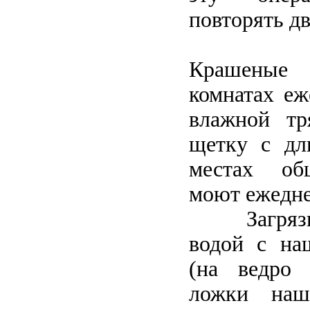
повторять дв
Крашеные
комнатах еж
влажной тр
щетку с дл
местах об
моют ежедне
Загрязне
водой с на
(на ведро
ложки наша