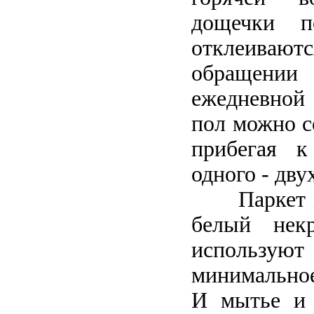
дощечки п
отклеивают
обращени
ежедневной
пол можно с
прибегая 
одного - двух
Паркет мо
белый нек
использ
минимальное
И мытье и 