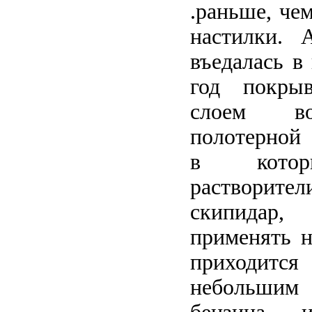
.раньше, че
настилки.
въедалась в 
год покры
слоем во
полотерной 
в котор
раствори
скипида
применять н
приходится
небольши