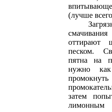
впитывающ
(лучше всег
Загрязнен
смачивани
оттирают 
песком. С
пятна на п
нужно как
промокнуть 
промокате
затем попы
лимонным 