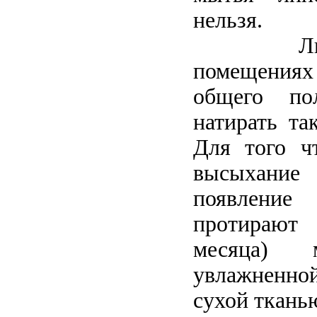
нельзя.
Линоле
помещениях
общего по
натирать та
Для того ч
высыхани
появлени
протирают
месяца) м
увлажненно
сухой ткань