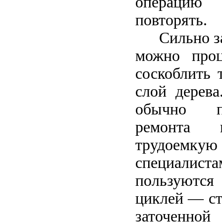
операци
повторять.
Сильно заг
можно проц
соскоблить 
слой дерева
обычно п
ремонта 
трудоемкую
специали
пользуютс
циклей — ст
заточенной