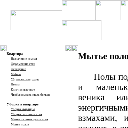
Мытье поло
Квартира
Назначение комнат
Оформление стен
Освещение
Полы по
Мебель
Убранство квартиры
и маленьк
Цветы
Книги в квартире
веника и
Чтобы комната стала больше
Уборка в квартире
энергичн
Уборка квартиры
Уборка потолка и стен
взмахами, 
Мытье оконных рам и стен
Мытье полов