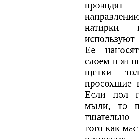
проводя
направлению
натирки п
используют
Ее нанося
слоем при п
щетки то
просохшие 
Если пол п
мыли, то п
тщательно 
того как мас