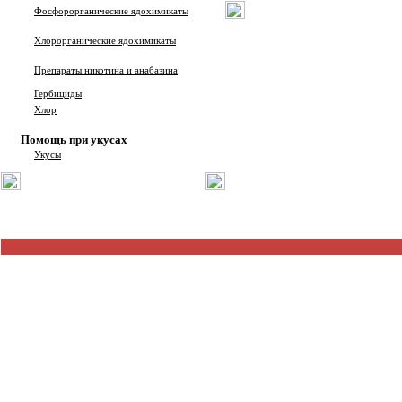
Фосфорорганические ядохимикаты
Хлорорганические ядохимикаты
Препараты никотина и анабазина
Гербициды
Хлор
Помощь при укусах
Укусы