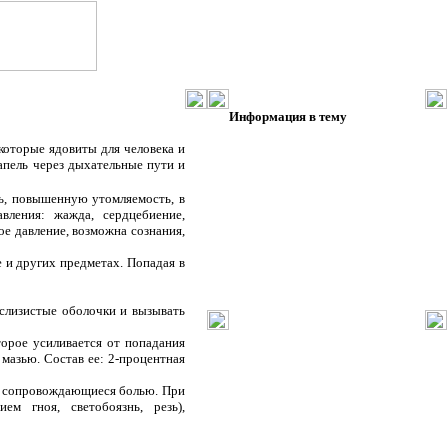
Информация в тему
которые ядовиты для человека и
апель через дыхательные пути и
ь, повышенную утомляемость, в
вления: жажда, сердцебиение,
е давление, возможна сознания,
 и других предметах. Попадая в
слизистые оболочки и вызывать
торое усиливается от попадания
мазью. Состав ее: 2-процентная
да сопровождающиеся болью. При
ем гноя, светобоязнь, резь),