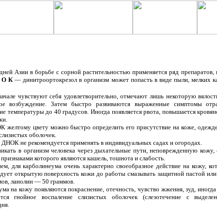
дней Азии в борьбе с сорной растительностью применяется ряд препаратов, 
 О К
— динитроортокрезол в организм может попасть в виде пыли, мелких к
ачале чувствуют себя удовлетворительно, отмечают лишь некоторую вялост
ое возбуждение. Затем быстро развиваются выраженные симптомы отра
е температуры до 40 градусов. Иногда появляется рвота, повышается кровяно
жи.
К желтому цвету можно быстро определить его присутствие на коже, одежде
 слизистых оболочек.
 ДНОК не рекомендуется применять в индивидуальных садах и огородах.
кать в организм человека через дыхательные пути, неповрежденную кожу, 
 признаками которого являются кашель, тошнота и слабость.
ем, для карболинеума очень характерно своеобразное действие на кожу, ко
дует открытую поверхность кожи до работы смазывать защитной пастой или 
ов, ланолин — 50 граммов.
ма на кожу появляются покраснение, отечность, чувство жжения, зуд, иног
ется гнойное воспаление слизистых оболочек (слезотечение с выделени
ня.