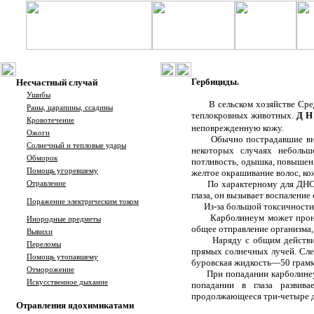
Гербициды.
Несчастный случай
Ушибы
В сельском хозяйстве Сре
Раны, царапины, ссадины
теплокровных животных.
Д Н
Кровотечение
неповрежденную кожу.
Ожоги
Обычно пострадавшие вн
Солнечный и тепловые удары
некоторых случаях небольш
Обморок
потливость, одышка, повышени
Помощь угоревшему
желтое окрашивание волос, ко
По характерному для ДНО
Отравление
глаза, он вызывает воспаление
Поражение электрическим током
Из-за большой токсичности
Карболинеум может прони
Инородные предметы
общее отправление организма,
Вывихи
Наряду с общим действи
Переломы
прямых солнечных лучей. Сле
Помощь утопавшему
буровская жидкость—50 грамм
Отморожение
При попадании карболинеу
Искусственное дыхание
попадании в глаза развива
продолжающееся три-четыре д
Отравления ядохимикатами