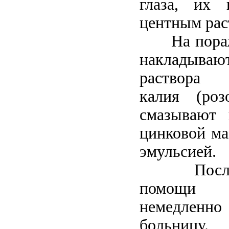
глаза, их 
центным рас
На пораже
накладыва
раствора м
калия (роз
смазывают 
цинковой ма
эмульсией.
После ок
помощи 
немедленн
больницу.