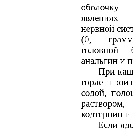
оболочку
явлениях 
нервной сис
(0,1 грам
головной 
анальгин и п
При кашле
горле произ
содой, поло
растворо
кодтерпин и 
Если ядох