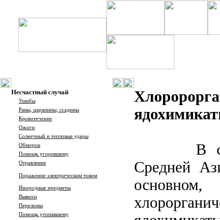
Хлоророрга
Несчастный случай
Ушибы
ядохимика
Раны, царапины, ссадины
Кровотечение
Ожоги
Солнечный и тепловые удары
В с
Обморок
Помощь угоревшему
Средней Аз
Отравление
Поражение электрическим током
основно
Инородные предметы
Вывихи
хлорорганич
Переломы
Помощь утопавшему