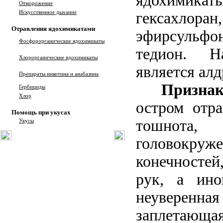
ядохим
Отморожение
Искусственное дыхание
гексахл
Отравления ядохимикатами
эфирсульф
Фосфорорганические ядохимикаты
тедион. Н
Хлорорганические ядохимикаты
является алд
Препараты никотина и анабазина
Признак
Гербициды
Хлор
остром отра
Помощь при укусах
тошно
Укусы
головокру
конечносте
рук, а ино
неувере
заплетающ