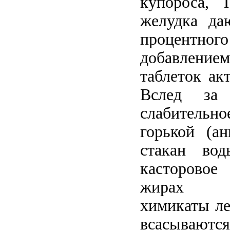
купороса, 
желудка да
процентног
добавлением
таблеток ак
Вслед за 
слабитель
горькой (ан
стакан вод
касторовое
жирах хл
химикаты ле
всасываютс