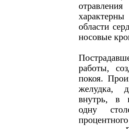
отравлени
характерн
области сер
носовые кро
Пострадавше
работы, со
покоя. Прои
желудка, 
внутрь, в к
одну сто
процентного