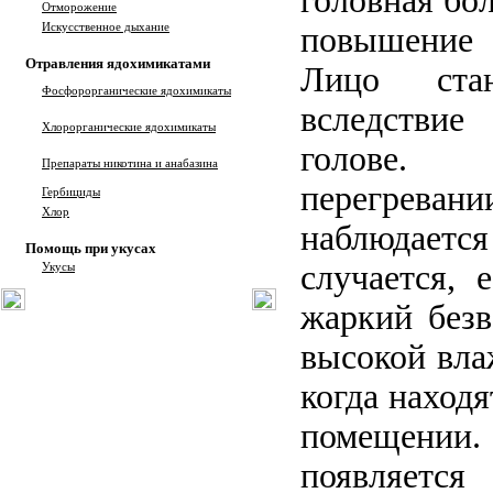
головная бол
Отморожение
Искусственное дыхание
повышение 
Отравления ядохимикатами
Лицо стан
Фосфорорганические ядохимикаты
вследствие
Хлорорганические ядохимикаты
голове.
Препараты никотина и анабазина
перегрева
Гербициды
Хлор
наблюдается
Помощь при укусах
случается, 
Укусы
жаркий безв
высокой вла
когда наход
помещении.
появляется