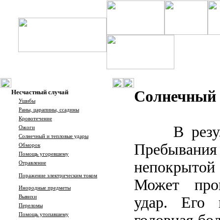
Солнечный 
Несчастный случай
Ушибы
Раны, царапины, ссадины
Кровотечение
В резу
Ожоги
Солнечный и тепловые удары
Пребывания
Обморок
Помощь угоревшему
непокрытой 
Отравление
Поражение электрическим током
Может про
Инородные предметы
Вывихи
удар. Его 
Переломы
Помощь утопавшему